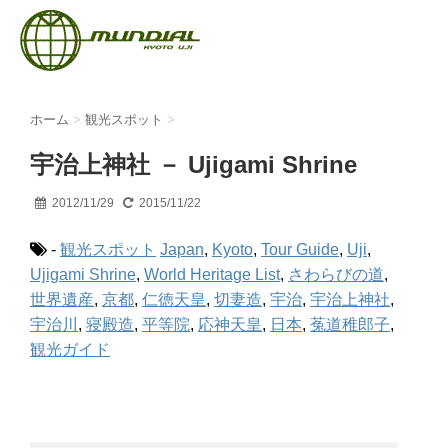
ホーム
>
観光スポット
>
宇治上神社 － Ujigami Shrine
2012/11/29
2015/11/22
-
観光スポット
Japan
,
Kyoto
,
Tour Guide
,
Uji
,
Ujigami Shrine
,
World Heritage List
,
さわらびの道
,
世界遺産
,
京都
,
仁徳天皇
,
切妻造
,
宇治
,
宇治上神社
,
宇治川
,
寝殿造
,
平等院
,
応神天皇
,
日本
,
菟道稚郎子
,
観光ガイド