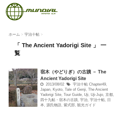
ホーム
>
宇治十帖
>
「 The Ancient Yadorigi Site 」 一
覧
宿木（やどりぎ）の古蹟 － The
Ancient Yadorigi Site
2013/08/02
宇治十帖
Chapter49
,
Japan
,
Kyoto
,
Tale of Genji
,
The Ancient
Yadorigi Site
,
Tour Guide
,
Uji
,
Uji-Jujo
,
京都
,
四十九帖・宿木の古蹟
,
宇治
,
宇治十帖
,
日
本
,
源氏物語
,
紫式部
,
観光ガイド