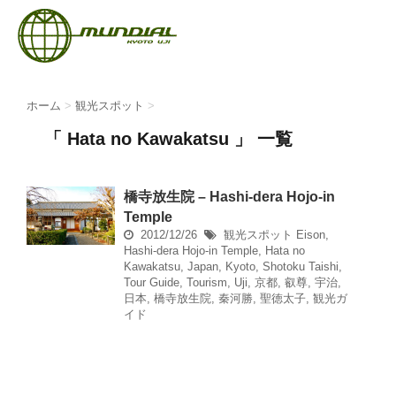
ホーム
>
観光スポット
>
「 Hata no Kawakatsu 」 一覧
橋寺放生院 – Hashi-dera Hojo-in
Temple
2012/12/26
観光スポット
Eison
,
Hashi-dera Hojo-in Temple
,
Hata no
Kawakatsu
,
Japan
,
Kyoto
,
Shotoku Taishi
,
Tour Guide
,
Tourism
,
Uji
,
京都
,
叡尊
,
宇治
,
日本
,
橋寺放生院
,
秦河勝
,
聖徳太子
,
観光ガ
イド