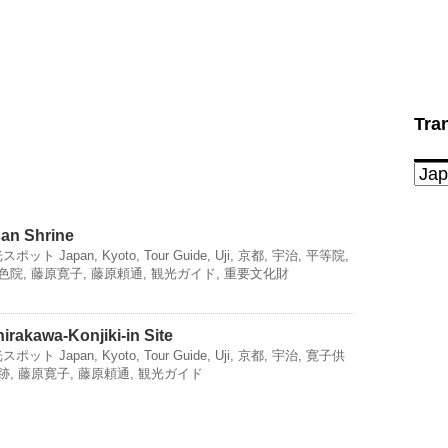
Tra
n Shrine
光スポット
Japan
,
Kyoto
,
Tour Guide
,
Uji
,
京都
,
宇治
,
平等院
,
色院
,
藤原寛子
,
藤原頼通
,
観光ガイド
,
重要文化財
kawa-Konjiki-in Site
光スポット
Japan
,
Kyoto
,
Tour Guide
,
Uji
,
京都
,
宇治
,
寛子供
跡
,
藤原寛子
,
藤原頼通
,
観光ガイド