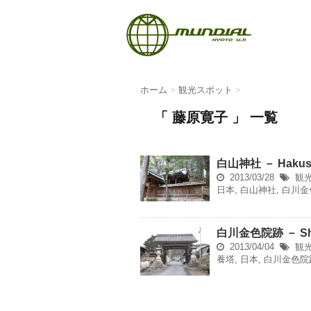
ホーム
>
観光スポット
>
「 藤原寛子 」 一覧
白山神社 － Hakusa
2013/03/28
観
日本
,
白山神社
,
白川金
白川金色院跡 － Shira
2013/04/04
観
養塔
,
日本
,
白川金色院