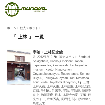
ホーム
>
観光スポット
>
「 上林 」 一覧
宇治・上林記念館
2012/12/19
観光スポット
Battle of
Sekigahara
,
Honnō-ji Incident
,
Japan
,
Japanese tea
,
kanbayashi
,
kanbayashi-
musium
,
Kyoto
,
Nagayamon
,
Ocyatsubodoucyuu
,
Ruson-tsubo
,
Sen no
Rikyuu
,
Tokugawa Ieyasu
,
Torii Mototada
,
Tour Guide
,
Toyotomi Hideyoshi
,
Uji
,
上林
,
上林久茂
,
上林久重
,
上林政重
,
上林記念館
,
京都
,
千利休
,
呂宋壷
,
宇治
,
宇治茶
,
御茶壷
道中
,
徳川家康
,
日本
,
本能寺の変
,
茶師
,
観
光ガイド
,
豊臣秀吉
,
長屋門
,
関ヶ原の戦い
,
鳥居元忠