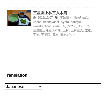
三星園上林三入本店
2012/12/07
宇治茶・甘味処
cafe
,
Japan
,
kanbayashi
,
Kyoto
,
sannyuu
,
sweets
,
Tour Guide
,
Uji
,
カフェ
,
スイーツ
,
三星園上林三入本店
,
上林
,
上林三入
,
京都
,
宇治
,
平等院
,
日本
,
観光ガイド
Translation