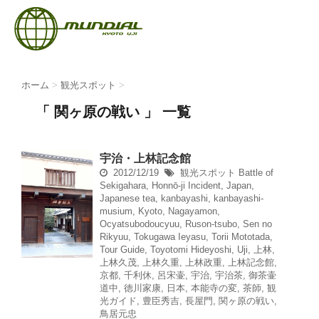
ホーム
>
観光スポット
>
「 関ヶ原の戦い 」 一覧
宇治・上林記念館
2012/12/19
観光スポット
Battle of
Sekigahara
,
Honnō-ji Incident
,
Japan
,
Japanese tea
,
kanbayashi
,
kanbayashi-
musium
,
Kyoto
,
Nagayamon
,
Ocyatsubodoucyuu
,
Ruson-tsubo
,
Sen no
Rikyuu
,
Tokugawa Ieyasu
,
Torii Mototada
,
Tour Guide
,
Toyotomi Hideyoshi
,
Uji
,
上林
,
上林久茂
,
上林久重
,
上林政重
,
上林記念館
,
京都
,
千利休
,
呂宋壷
,
宇治
,
宇治茶
,
御茶壷
道中
,
徳川家康
,
日本
,
本能寺の変
,
茶師
,
観
光ガイド
,
豊臣秀吉
,
長屋門
,
関ヶ原の戦い
,
鳥居元忠