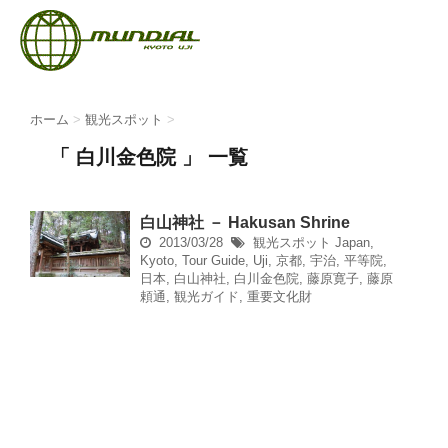
ホーム
>
観光スポット
>
「 白川金色院 」 一覧
白山神社 － Hakusan Shrine
2013/03/28
観光スポット
Japan
,
Kyoto
,
Tour Guide
,
Uji
,
京都
,
宇治
,
平等院
,
日本
,
白山神社
,
白川金色院
,
藤原寛子
,
藤原
頼通
,
観光ガイド
,
重要文化財