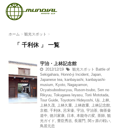
ホーム
>
観光スポット
>
「 千利休 」 一覧
宇治・上林記念館
2012/12/19
観光スポット
Battle of
Sekigahara
,
Honnō-ji Incident
,
Japan
,
Japanese tea
,
kanbayashi
,
kanbayashi-
musium
,
Kyoto
,
Nagayamon
,
Ocyatsubodoucyuu
,
Ruson-tsubo
,
Sen no
Rikyuu
,
Tokugawa Ieyasu
,
Torii Mototada
,
Tour Guide
,
Toyotomi Hideyoshi
,
Uji
,
上林
,
上林久茂
,
上林久重
,
上林政重
,
上林記念館
,
京都
,
千利休
,
呂宋壷
,
宇治
,
宇治茶
,
御茶壷
道中
,
徳川家康
,
日本
,
本能寺の変
,
茶師
,
観
光ガイド
,
豊臣秀吉
,
長屋門
,
関ヶ原の戦い
,
鳥居元忠