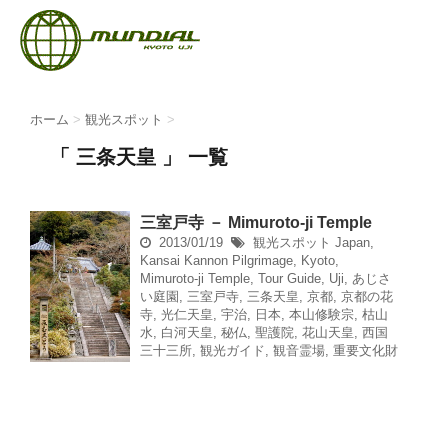
ホーム
>
観光スポット
>
「 三条天皇 」 一覧
三室戸寺 － Mimuroto-ji Temple
2013/01/19
観光スポット
Japan
,
Kansai Kannon Pilgrimage
,
Kyoto
,
Mimuroto-ji Temple
,
Tour Guide
,
Uji
,
あじさ
い庭園
,
三室戸寺
,
三条天皇
,
京都
,
京都の花
寺
,
光仁天皇
,
宇治
,
日本
,
本山修験宗
,
枯山
水
,
白河天皇
,
秘仏
,
聖護院
,
花山天皇
,
西国
三十三所
,
観光ガイド
,
観音霊場
,
重要文化財