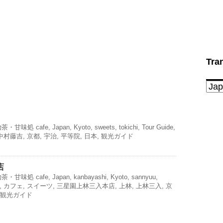
Tra
治茶・甘味処
cafe
,
Japan
,
Kyoto
,
sweets
,
tokichi
,
Tour Guide
,
中村藤吉
,
京都
,
宇治
,
平等院
,
日本
,
観光ガイド
店
治茶・甘味処
cafe
,
Japan
,
kanbayashi
,
Kyoto
,
sannyuu
,
,
カフェ
,
スイーツ
,
三星園上林三入本店
,
上林
,
上林三入
,
京
観光ガイド