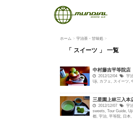
ホーム
>
宇治茶・甘味処
>
「 スイーツ 」 一覧
中村藤吉平等院店
2012/12/04
宇
Uji
,
カフェ
,
スイーツ
,
三星園上林三入本
2012/12/07
宇
sweets
,
Tour Guide
,
Uji
都
,
宇治
,
平等院
,
日本
,