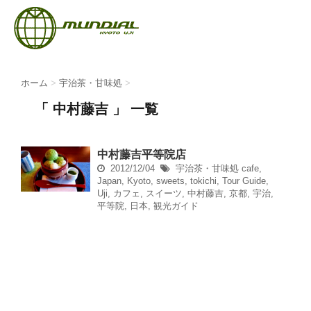
ホーム
>
宇治茶・甘味処
>
「 中村藤吉 」 一覧
中村藤吉平等院店
2012/12/04
宇治茶・甘味処
cafe
,
Japan
,
Kyoto
,
sweets
,
tokichi
,
Tour Guide
,
Uji
,
カフェ
,
スイーツ
,
中村藤吉
,
京都
,
宇治
,
平等院
,
日本
,
観光ガイド